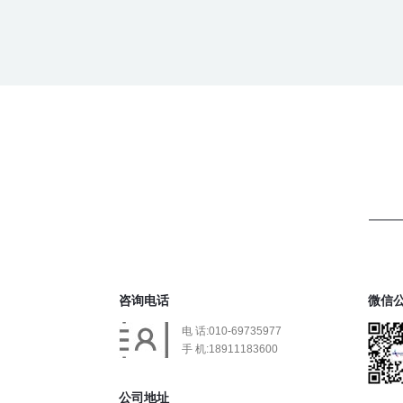
咨询电话
微信
电 话:010-69735977
手 机:18911183600
公司地址